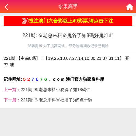
水果高手
投注澳门六合彩就上49彩票,请点击下注
221期: ※老总来料※鬼谷了知8碼好鬼准吖
温馨提示:为了提高网速，部分连错期数记录已删除
221期 【主前8碼】 : 【19,25,13,07,27,14,10,30,21,37,31,11】 开
?? 准
记住网址:
５２
７６
７６
．ｃｏｍ 澳门官方独家资料库
上一篇：
221期: ※老总来料※易得了知16碼仲
下一篇：
221期: ※老总来料※福湘了知5点十碼