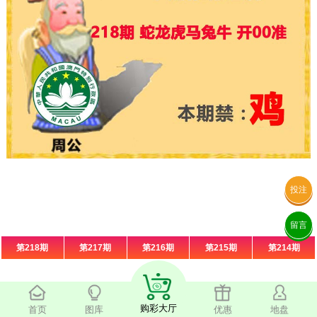
投注
留言
第218期
第217期
第216期
第215期
第214期
购彩大厅
首页
图库
优惠
地盘